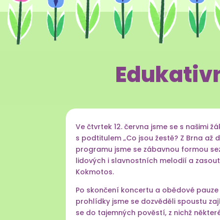
Edukativn
Ve čtvrtek 12. června jsme se s našimi 
s podtitulem „Co jsou žestě? Z Brna až
programu jsme se zábavnou formou sezná
lidových i slavnostních melodií a zasout
Kokmotos.
Po skončení koncertu a obědové pauze n
prohlídky jsme se dozvěděli spoustu zaj
se do tajemných pověstí, z nichž někter