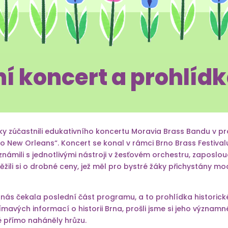
í koncert a prohlíd
žáky zúčastnili edukativního koncertu Moravia Brass Bandu v 
 do New Orleans“. Koncert se konal v rámci Brno Brass Festi
mili s jednotlivými nástroji v žesťovém orchestru, zaposlou
ěžili si o drobné ceny, jež měl pro bystré žáky přichystány m
ás čekala poslední část programu, a to prohlídka historick
ímavých informací o historii Brna, prošli jsme si jeho význa
é přímo naháněly hrůzu.