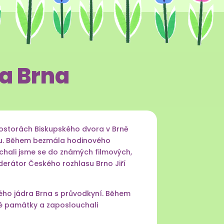
ka Brna
prostorách Biskupského dvora v Brně
valu. Během bezmála hodinového
chali jsme se do známých filmových,
oderátor Českého rozhlasu Brno Jiří
ého jádra Brna s průvodkyní. Během
mné památky a zaposlouchali