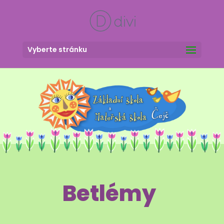
Vyberte stránku
Betlémy