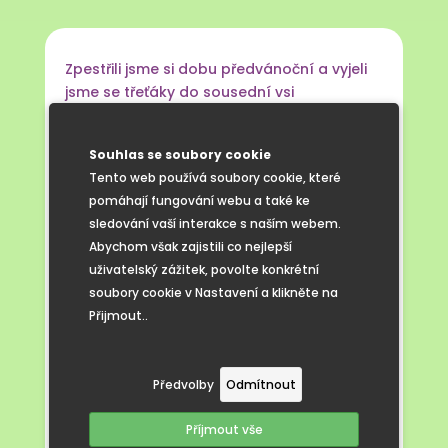
Zpestřili jsme si dobu předvánoční a vyjeli
jsme se třeťáky do sousední vsi
na návštěvu výstavy betlémů s názvem
Radujme se, veselme se aneb Vánoce
Souhlas se soubory cookie
v Mutěnicích. Překvapilo nás, jaké krásné
Tento web používá soubory cookie, které
a originální betlémy vlastnili nebo vytvořili
pomáhají fungování webu a také ke
místní lidé či lidé z blízkého okolí. Mohli
sledování vaší interakce s naším webem.
jsme tak zhlédnout betlémy dřevěné,
Abychom však zajistili co nejlepší
keramické, papírové, ze slámy a nejmenší
uživatelský zážitek, povolte konkrétní
byl vytvořený dokonce z makovice. Výstava
soubory cookie v Nastavení a klikněte na
se dětem moc líbila. A protože jsme si
Přijmout..
o betlémech vyprávěli následně i ve
vyučování, tak jsme se pustili také do jejich
výroby. Zhotovené papírové betlémky si
Předvolby
Odmítnout
děti odnesly domů, kde budou dělat
radost pod vánočním stromečkem.
Příjmout vše