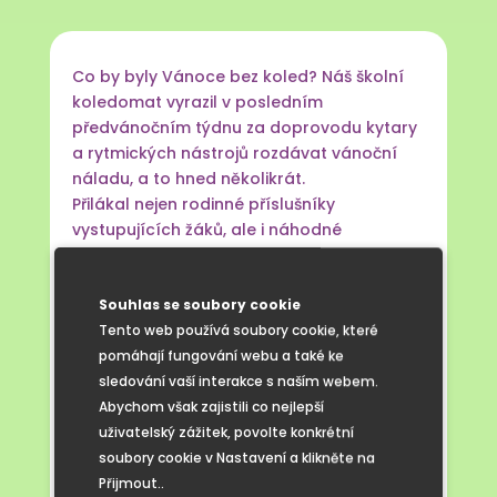
Co by byly Vánoce bez koled? Náš školní
koledomat vyrazil v posledním
předvánočním týdnu za doprovodu kytary
a rytmických nástrojů rozdávat vánoční
náladu, a to hned několikrát.
Přilákal nejen rodinné příslušníky
vystupujících žáků, ale i náhodné
kolemjdoucí. Kdo jste si nenechali tuto akci
ujít, mohli jste si poslechnout známé i méně
Souhlas se soubory cookie
známé vánoční písně v podání našich
Tento web používá soubory cookie, které
žáků.
pomáhají fungování webu a také ke
Věříme, že posluchačům udělaly radost
sledování vaší interakce s naším webem.
nejen dětské hlásky, ale i drobné dárečky,
Abychom však zajistili co nejlepší
které žáci rozdávali.
uživatelský zážitek, povolte konkrétní
soubory cookie v Nastavení a klikněte na
Přijmout..