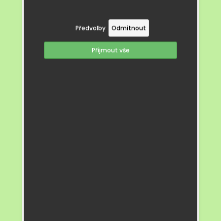
Předvolby
Odmítnout
Příjmout vše