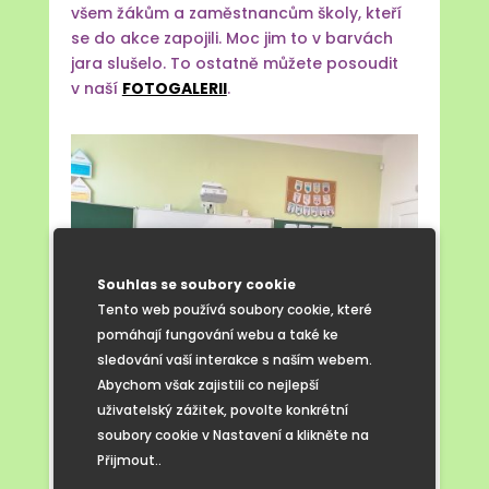
všem žákům a zaměstnancům školy, kteří
se do akce zapojili. Moc jim to v barvách
jara slušelo. To ostatně můžete posoudit
v naší
FOTOGALERII
.
Souhlas se soubory cookie
Tento web používá soubory cookie, které
pomáhají fungování webu a také ke
sledování vaší interakce s naším webem.
Abychom však zajistili co nejlepší
uživatelský zážitek, povolte konkrétní
soubory cookie v Nastavení a klikněte na
Přijmout..