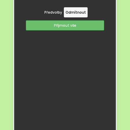
Předvolby
Odmítnout
Příjmout vše