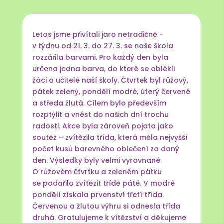
Letos jsme přivítali jaro netradičně –
v týdnu od 21. 3. do 27. 3. se naše škola
rozzářila barvami. Pro každý den byla
určena jedna barva, do které se oblékli
žáci a učitelé naší školy. Čtvrtek byl růžový,
pátek zelený, pondělí modré, úterý červené
a středa žlutá. Cílem bylo především
rozptýlit a vnést do našich dní trochu
radosti. Akce byla zároveň pojata jako
soutěž – zvítězila třída, která měla nejvyšší
počet kusů barevného oblečení za daný
den. Výsledky byly velmi vyrovnané.
O růžovém čtvrtku a zeleném pátku
se podařilo zvítězit třídě páté. V modré
pondělí získala prvenství třetí třída.
Červenou a žlutou výhru si odnesla třída
druhá. Gratulujeme k vítězství a děkujeme