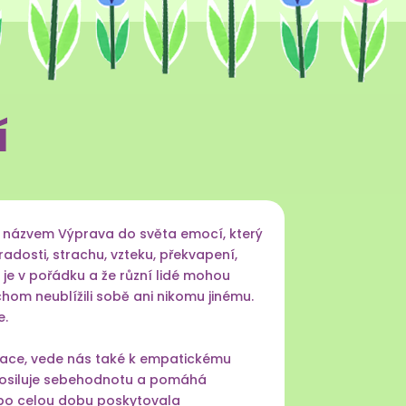
í
s názvem Výprava do světa emocí, který
dosti, strachu, vzteku, překvapení,
 je v pořádku a že různí lidé mohou
ychom neublížili sobě ani nikomu jinému.
e.
kace, vede nás také k empatickému
posiluje sebehodnotu a pomáhá
 po celou dobu poskytovala