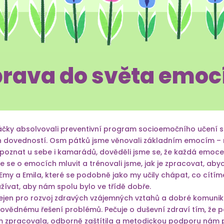
rava do světa emoc
ňáčky absolvovali preventivní program socioemočního učení 
 dovedností. Osm pátků jsme věnovali základním emocím – ra
ozpoznat u sebe i kamarádů, dověděli jsme se, že každá emoce
 jsme se o emocích mluvit a trénovali jsme, jak je zpracovat, ab
my a Emila, které se podobně jako my učily chápat, co cítím
ívat, aby nám spolu bylo ve třídě dobře.
nejen pro rozvoj zdravých vzájemných vztahů a dobré komuni
vědnému řešení problémů. Pečuje o duševní zdraví tím, že 
m zpracovala, odborně zaštítila a metodickou podporu nám