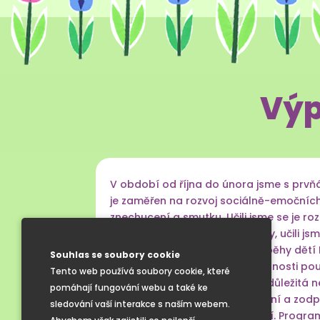
Výp
V období od října do února jsme s prv
je zaměřen na rozvoj sociálně-emočních
znechucení a smutku. Učili jsme se je r
stejnou situaci cítit jinak než my, učili
Programem nás provázely příběhy dětí E
Souhlas se soubory cookie
Teď se snažíme získané dovednosti použ
Tento web používá soubory cookie, které
Výuka emoční gramotnosti je důležitá 
pomáhají fungování webu a také ke
jednání, vzájemnému pochopení a zodpo
sledování vaší interakce s naším webem.
předcházet rizikovému chování. Progra