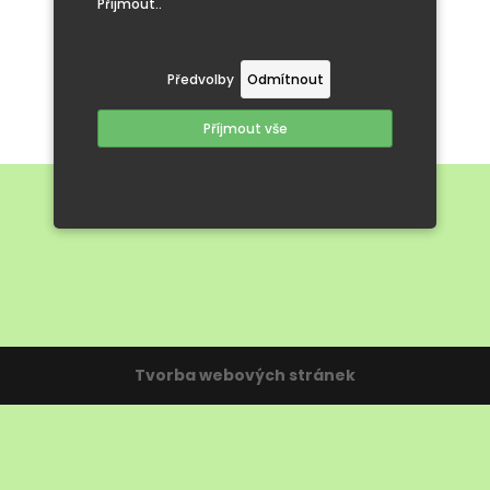
Přijmout..
Zpět na hlavní stránku
Předvolby
Odmítnout
Příjmout vše
Tvorba webových stránek