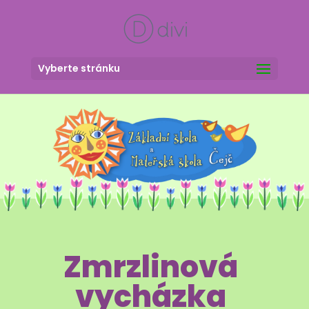
Vyberte stránku
Zmrzlinová
vycházka