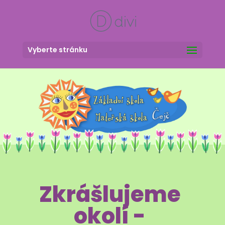
Vyberte stránku
Zkrášlujeme
okolí -