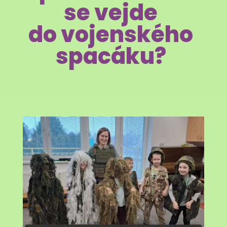
se vejde
do vojenského
spacáku?