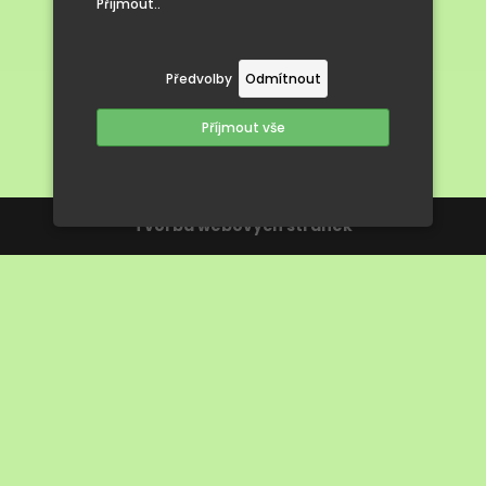
Přijmout..
Předvolby
Odmítnout
Příjmout vše
Tvorba webových stránek