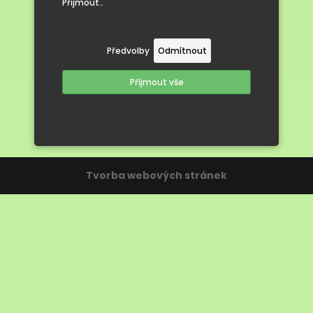
Přijmout..
s prskavkami
Předvolby
Odmítnout
Příjmout vše
Tvorba webových stránek