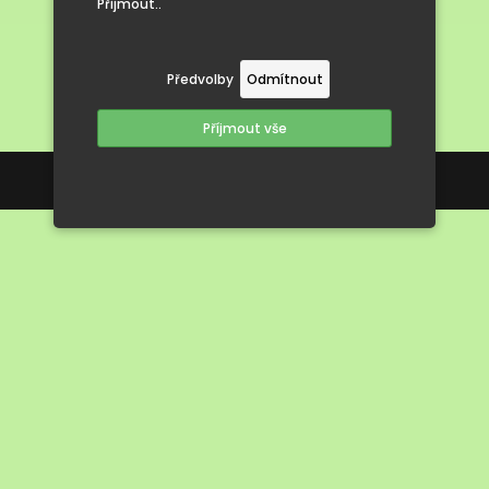
Přijmout..
Předvolby
Odmítnout
Příjmout vše
Tvorba webových stránek