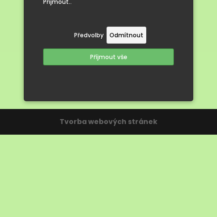
Přijmout..
Hájenka
Předvolby
Odmítnout
Příjmout vše
Tvorba webových stránek