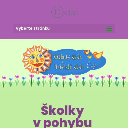
Vyberte stránku
Školky
v pohybu