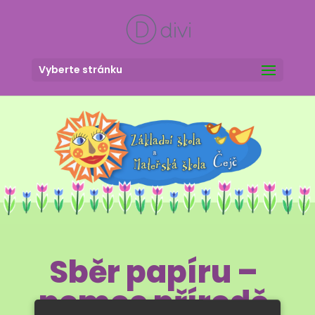
Vyberte stránku
Sběr papíru –
pomoc přírodě