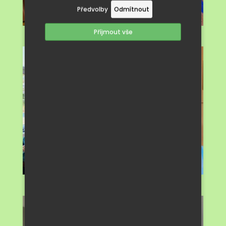
Předvolby
Odmítnout
Příjmout vše