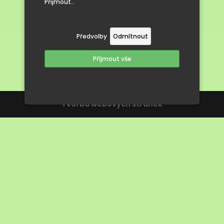
Přijmout..
Předvolby
Odmítnout
Příjmout vše
Tvorba webových stránek