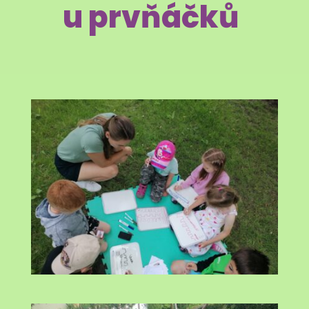
u prvňáčků