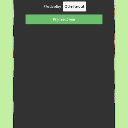
Předvolby
Odmítnout
Příjmout vše