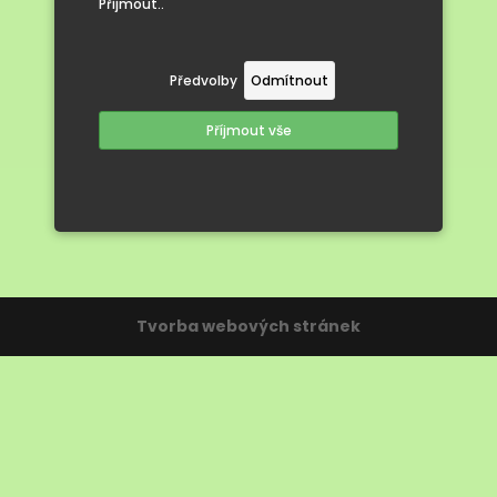
Přijmout..
šlechtitelské
stanici
Předvolby
Odmítnout
Příjmout vše
Tvorba webových stránek