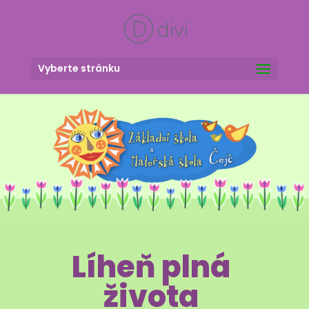
Vyberte stránku
Líheň plná
života