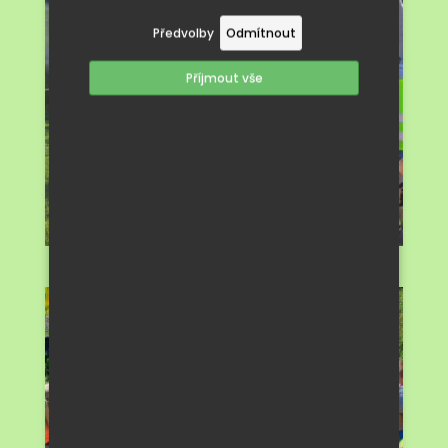
Předvolby
Odmítnout
Příjmout vše