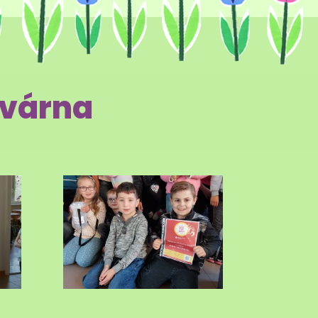
avárna