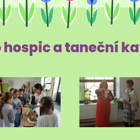
o hospic a taneční k