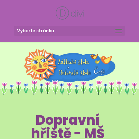
Vyberte stránku
Dopravní
hřiště - MŠ