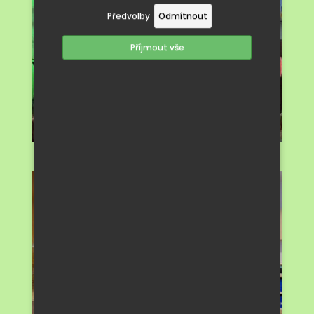
Předvolby
Odmítnout
Příjmout vše