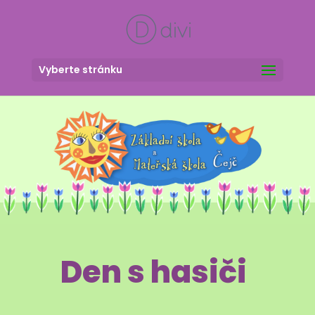
Vyberte stránku
Den s hasiči