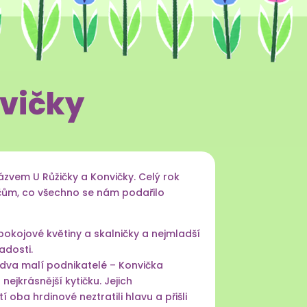
nvičky
ázvem U Růžičky a Konvičky. Celý rok
dičům, co všechno se nám podařilo
 pokojové květiny a skalničky a nejmladší
adosti.
 dva malí podnikatelé – Konvička
nejkrásnější kytičku. Jejich
oba hrdinové neztratili hlavu a přišli