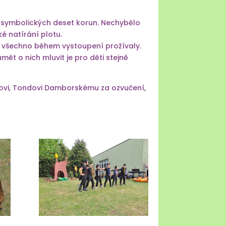
za symbolických deset korun. Nechybělo
é natírání plotu.
o všechno během vystoupení prožívaly.
umět o nich mluvit je pro děti stejně
kovi, Tondovi Damborskému za ozvučení,