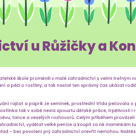
ctví u Růžičky a Ko
teřské škole proměnili v malé zahradnictví s velmi trefným n
ání a péči o rostliny, a tak nastal ten správný čas ukázat ro
ování rajčat a paprik ze semínek, prostřední třída pečovala o
ostlinka tak v sobě nesla spoustu dětské práce, trpělivosti i r
zpěvu, tance a veselých rozhovorů. Celým příběhem provázeli
 zahradnictví, vydělat velké peníze a koupit za ně maminkám tu 
úřad – bez povolení prý zahradnictví otevřít nemohou. Naštěstí 