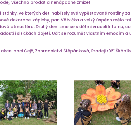
rodej, všechno prodat a nenápadně zmizet.
í stánky, ve kterých děti nabízely své vypěstované rostliny 
inové dekorace, zápichy, pan Větvička a velký úspěch mělo tak
ová atmosféra. Druhý den jsme se s dětmi vraceli k tomu, c
 radosti i slzičkách dojetí. Učit se rozumět vlastním emocím a 
ce: obci Čejč, Zahradnictví Štěpánková, Prodeji růží Škápí