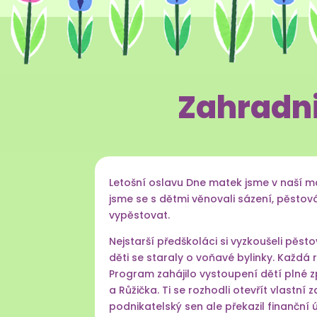
Zahradni
Letošní oslavu Dne matek jsme v naší ma
jsme se s dětmi věnovali sázení, pěstov
vypěstovat.
Nejstarší předškoláci si vyzkoušeli pěst
děti se staraly o voňavé bylinky. Každá r
Program zahájilo vystoupení dětí plné 
a Růžička. Ti se rozhodli otevřít vlastní
podnikatelský sen ale překazil finanční 