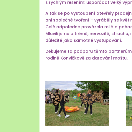
s rychlým řešením: uspořádat velký výp
A tak se po vystoupení otevřely prodejn
ani společné tvoření – vyráběly se květ
Celé odpoledne provázela milá a pohod
Mluvili jsme o trémě, nervozitě, strachu,
důležité jako samotné vystupování.
Děkujeme za podporu těmto partnerům ak
rodině Konvičkově za darování moštu.