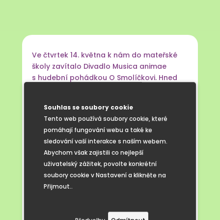
Ve čtvrtek 14. května k nám do mateřské
školy zavítalo Divadlo Musica animae
s hudební pohádkou O Smolíčkovi. Hned
na začátku dostaly děti důležitý úkol –
pozorně počítat, kolikrát Smolíček poruší
Souhlas se soubory cookie
dané slovo.
Tento web používá soubory cookie, které
Jeden herec a dvě herečky vtáhli děti
pomáhají fungování webu a také ke
okamžitě do děje. Smích se střídal
sledování vaší interakce s naším webem.
s napětím a děti po celou dobu živě
Abychom však zajistili co nejlepší
reagovaly na to, co se na jevišti
uživatelský zážitek, povolte konkrétní
odehrávalo.
soubory cookie v Nastavení a klikněte na
Během pohádky se děti naučily také
Přijmout..
veselou písničku o tom, že domluva a dané
slovo platí. A že když člověk slib poruší,
nese to své následky. Pohádka tak dětem