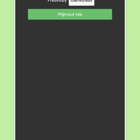
Předvolby
Odmítnout
nejen vykouzlila úsměv na tváři, ale zároveň
nenásilnou formou připomněla důležitost
Příjmout vše
zodpovědnosti, důvěry a dodržování
pravidel.
Divadelní představení se dětem velmi líbilo
a ze školky si odnášely spoustu zážitků,
písničku v hlavě a možná i malé zamyšlení
nad tím, proč je dobré držet slovo.