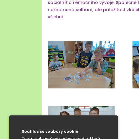
sociálního i emočního vývoje. Společné 
neznamená selhání, ale příležitost zkusit
všichni.
Souhlas se soubory cookie
Tento web používá soubory cookie, které