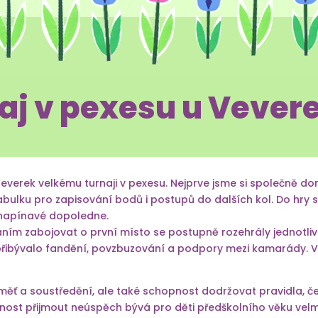
aj v pexesu u Vever
Veverek velkému turnaji v pexesu. Nejprve jsme si společně dom
tabulku pro zapisování bodů i postupů do dalších kol. Do hry s
 napínavé dopoledne.
áním zabojovat o první místo se postupně rozehrály jednotliv
přibývalo fandění, povzbuzování a podpory mezi kamarády. Ve
aměť a soustředění, ale také schopnost dodržovat pravidla, č
nost přijmout neúspěch bývá pro děti předškolního věku velm