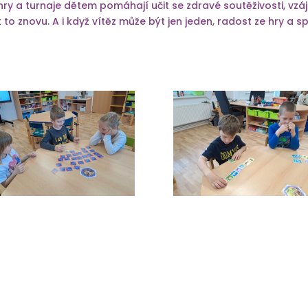
hry a turnaje dětem pomáhají učit se zdravé soutěživosti, vz
 to znovu. A i když vítěz může být jen jeden, radost ze hry a s