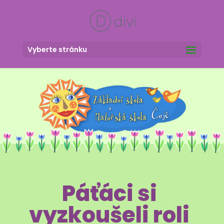
Vyberte stránku
Páťáci si
vyzkoušeli roli