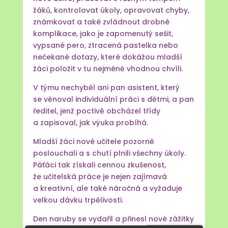
žáků, kontrolovat úkoly, opravovat chyby,
známkovat a také zvládnout drobné
komplikace, jako je zapomenutý sešit,
vypsané pero, ztracená pastelka nebo
nečekané dotazy, které dokážou mladší
žáci položit v tu nejméně vhodnou chvíli.
V týmu nechyběl ani pan asistent, který
se věnoval individuální práci s dětmi, a pan
ředitel, jenž poctivě obcházel třídy
a zapisoval, jak výuka probíhá.
Mladší žáci nové učitele pozorně
poslouchali a s chutí plnili všechny úkoly.
Páťáci tak získali cennou zkušenost,
že učitelská práce je nejen zajímavá
a kreativní, ale také náročná a vyžaduje
velkou dávku trpělivosti.
Den naruby se vydařil a přinesl nové zážitky