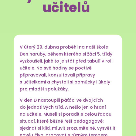
učitelů
V úterý 29. dubna proběhl na naší škole
Den naruby, během kterého si žáci 5. třídy
vyzkoušeli, jaké to je stát před tabulí v roli
učitele. Na své hodiny se poctivě
připravovali, konzultovali přípravy
s učitelkami a chystali si pomůcky i úkoly
pro mladší spolužáky.
V den D nastoupili páťáci ve dvojicích
do jednotlivých tříd. A nešlo jen o hraní
na učitele. Museli si poradit s celou řadou
situací, které běžně řeší pedagogové:
sjednat si klid, mluvit srozumitelně, vysvětlit
nové učivo, pracovat s různým tempem